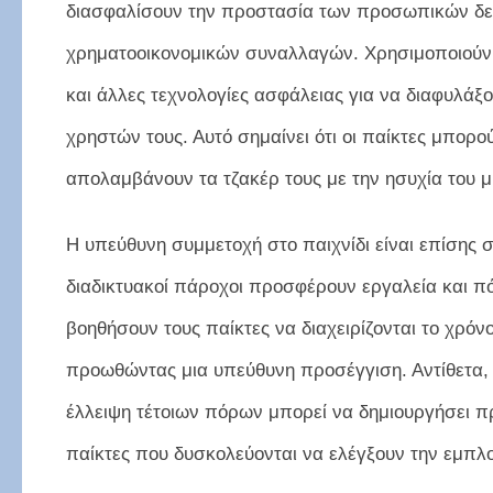
διασφαλίσουν την προστασία των προσωπικών δε
χρηματοοικονομικών συναλλαγών. Χρησιμοποιού
και άλλες τεχνολογίες ασφάλειας για να διαφυλάξ
χρηστών τους. Αυτό σημαίνει ότι οι παίκτες μπορο
απολαμβάνουν τα τζακέρ τους με την ησυχία του μ
Η υπεύθυνη συμμετοχή στο παιχνίδι είναι επίσης σ
διαδικτυακοί πάροχοι προσφέρουν εργαλεία και π
βοηθήσουν τους παίκτες να διαχειρίζονται το χρόνο
προωθώντας μια υπεύθυνη προσέγγιση. Αντίθετα, στ
έλλειψη τέτοιων πόρων μπορεί να δημιουργήσει πρ
παίκτες που δυσκολεύονται να ελέγξουν την εμπλο