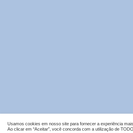
Usamos cookies em nosso site para fornecer a experiência mais 
Ao clicar em “Aceitar”, você concorda com a utilização de TOD