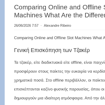
Comparing Online and Offline 
Machines What Are the Differ
26/06/2026 7:57
⋅
Alexandre Ribeiro
Comparing Online and Offline Slot Machines What A
Γενική Επισκόπηση των Τζακέρ
Τα τζακέρ, είτε διαδικτυακά είτε offline, είναι παιχν
προσφέρουν στους παίκτες την ευκαιρία να κερδί
χρηματικά ποσά. Στο offline περιβάλλον, οι παίκτ
επισκέπτονται καζίνο φυσικής παρουσίας, όπου οι ή
δημιουργούν μια ιδιαίτερη ατμόσφαιρα. Από την ά