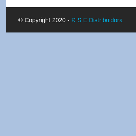
© Copyright 2020 -
R S E Distribuidora