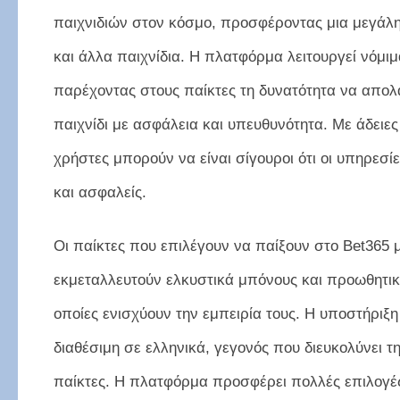
παιχνιδιών στον κόσμο, προσφέροντας μια μεγάλ
και άλλα παιχνίδια. Η πλατφόρμα λειτουργεί νόμι
παρέχοντας στους παίκτες τη δυνατότητα να απο
παιχνίδι με ασφάλεια και υπευθυνότητα. Με άδειες
χρήστες μπορούν να είναι σίγουροι ότι οι υπηρεσίε
και ασφαλείς.
Οι παίκτες που επιλέγουν να παίξουν στο Bet365
εκμεταλλευτούν ελκυστικά μπόνους και προωθητικέ
οποίες ενισχύουν την εμπειρία τους. Η υποστήριξη
διαθέσιμη σε ελληνικά, γεγονός που διευκολύνει τη
παίκτες. Η πλατφόρμα προσφέρει πολλές επιλογ