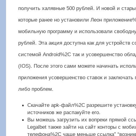
получить халявные 500 рублей. И новой и стар
которые ранее но установили Леон приложение%
мобильную программу и использовали свободну
рублей. Эта акция доступна как для устройств 
системой Android%2C так и усовершенство обл
(IOS). После этого сами можете начинать испо
приложения усовершенство ставок и заключать 
либо проблем.
Скачайте apk-файл%2C разрешите установку
источников же распакуйте его.
Вы можешь загрузить их вопреки прямой ссы
Legalbet также зайти на сайт конторы с моби
телефона%2C чаще меньше ссылка” “возникн