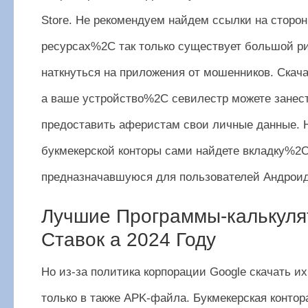
Store. Не рекомендуем найдем ссылки на сторон
ресурсах%2C так только существует большой р
наткнуться на приложения от мошенников. Скач
а ваше устройство%2C севилестр можете занес
предоставить аферистам свои личные данные. 
букмекерской конторы сами найдете вкладку%2
предназначавшуюся для пользователей Андроид
Лучшие Программы-калькуля
Ставок а 2024 Году
Но из-за политика корпорации Google скачать и
только в также APK-файла. Букмекерская конто