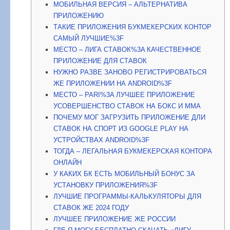
МОБИЛЬНАЯ ВЕРСИЯ – АЛЬТЕРНАТИВА
ПРИЛОЖЕНИЮ
ТАКИЕ ПРИЛОЖЕНИЯ БУКМЕКЕРСКИХ КОНТОР
САМЫЙ ЛУЧШИЕ%3F
МЕСТО – ЛИГА СТАВОК%3A КАЧЕСТВЕННОЕ
ПРИЛОЖЕНИЕ ДЛЯ СТАВОК
НУЖНО РАЗВЕ ЗАНОВО РЕГИСТРИРОВАТЬСЯ
ЖЕ ПРИЛОЖЕНИИ НА ANDROID%3F
МЕСТО – PARI%3A ЛУЧШЕЕ ПРИЛОЖЕНИЕ
УСОВЕРШЕНСТВО СТАВОК НА БОКС И ММА
ПОЧЕМУ МОГ ЗАГРУЗИТЬ ПРИЛОЖЕНИЕ ДЛИ
СТАВОК НА СПОРТ ИЗ GOOGLE PLAY НА
УСТРОЙСТВАХ ANDROID%3F
ТОГДА – ЛЕГАЛЬНАЯ БУКМЕКЕРСКАЯ КОНТОРА
ОНЛАЙН
У КАКИХ БК ЕСТЬ МОБИЛЬНЫЙ БОНУС ЗА
УСТАНОВКУ ПРИЛОЖЕНИЯ%3F
ЛУЧШИЕ ПРОГРАММЫ-КАЛЬКУЛЯТОРЫ ДЛЯ
СТАВОК ЖЕ 2024 ГОДУ
ЛУЧШЕЕ ПРИЛОЖЕНИЕ ЖЕ РОССИИ