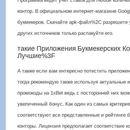
Программа ведёт учёт ставок для любой количе
контор. В официальном интернет-магазине Goog
букмекеров. Скачайте apk-файл%2C разрешите у
других источников только распакуйте его.
такие Приложения Букмекерских К
Лучшие%3F
А также если вам интересно потестить приложе
тогда рекомендую также используя актуальные 
промокоды на 1xBet ведь с посторонней них мож
увеличенный бонус. Как один из самых критери
соответствуют все представленные и рейтинге 
конторы. Лицензия предполагает соответствие 