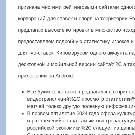
признана многими рейтинговыми сайтами одног
корпораций для ставок и спорт на территории Р
предлагаю высокие котировки в множество исхо
предоставляем подробную статистику игроков и
для live-ставок. Киромарусом одного аккаунта на
десктопной и мобильной версии сайта%2C а та
приложении на Android.
Все букмекеры также предлагалось в прило
видеотрансляций%2C просмотр статистики%
матчей только другую полезную информаци
В первом пятилетие 2024 года сфера культ
и развлечений стала самым быстрорастущи
российской экономики%2C следует из данны