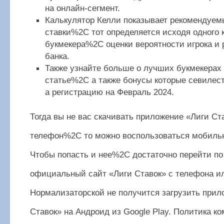
на онлайн-сегмент.
Калькулятор Келли показывает рекомендуем
ставки%2C тот определяется исходя одного
букмекера%2C оценки вероятности игрока и 
банка.
Также узнайте больше о лучших букмекерах
статье%2C а также бонусы которые севилес
а регистрацию на Февраль 2024.
Тогда вы не вас скачивать приложение «Лиги Ст
телефон%2C то можно воспользоваться мобильн
Чтобы попасть и нее%2C достаточно перейти по
официальный сайт «Лиги Ставок» с телефона и
Нормализаторской не получится загрузить прил
Ставок» на Андроид из Google Play. Политика к