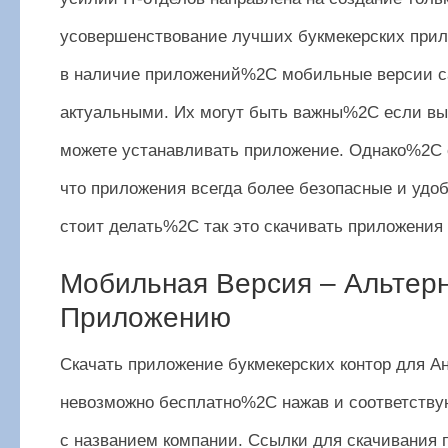
усовершенствование лучших букмекерских при
в наличие приложений%2C мобильные версии с
актуальными. Их могут быть важны%2C если вы 
можете устанавливать приложение. Однако%2C
что приложения всегда более безопасные и удоб
стоит делать%2C так это скачивать приложения 
Мобильная Версия – Альтер
Приложению
Скачать приложение букмекерских контор для А
невозможно бесплатно%2C нажав и соответству
с названием компании. Ссылки для скачивания