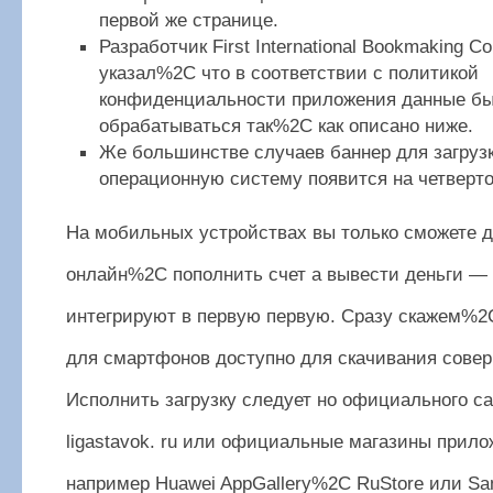
первой же странице.
Разработчик First International Bookmaking 
указал%2C что в соответствии с политикой
конфиденциальности приложения данные б
обрабатываться так%2C как описано ниже.
Же большинстве случаев баннер для загруз
операционную систему появится на четверто
На мобильных устройствах вы только сможете д
онлайн%2C пополнить счет а вывести деньги —
интегрируют в первую первую. Сразу скажем%2
для смартфонов доступно для скачивания совер
Исполнить загрузку следует но официального са
ligastavok. ru или официальные магазины при
например Huawei AppGallery%2C RuStore или Sa