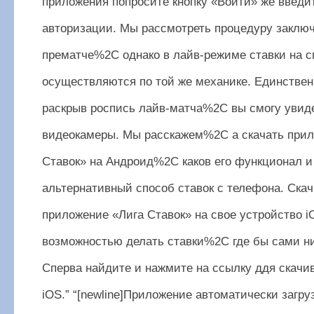
приложения попросите кнопку «Войти» же введи
авторизации. Мы рассмотреть процедуру заключ
прематче%2C однако в лайв-режиме ставки на с
осуществляются по той же механике. Единствен
раскрыв роспись лайв-матча%2C вы смогу увиде
видеокамеры. Мы расскажем%2C а скачать прил
Ставок» на Андроид%2C каков его функционал и
альтернативный способ ставок с телефона. Ска
приложение «Лига Ставок» на свое устройство i
возможностью делать ставки%2C где бы сами н
Сперва найдите и нажмите на ссылку ддя скачи
iOS.” “[newline]Приложение автоматически загру