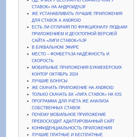
ГДЕ Я МОГУ БЕСПЛАТНО СКАЧАТЬ «ЛИГУ
СТАВОК» НА АНДРОИД%3F
ЖЕ УСТАНАВЛИВАТЬ ЛУЧШИЕ ПРИЛОЖЕНИЯ
ДЛЯ СТАВОК А ANDROID
ЕСТЬ ЛИ ОТЛИЧИЯ ПО ФУНКЦИОНАЛУ ЛЮДЬМИ
ПРИЛОЖЕНИЕМ И ДЕСКТОПНОЙ ВЕРСИЕЙ
САЙТА «ЛИГИ СТАВОК»%3F
В БУКВАЛЬНОМ ЭФИРЕ
МЕСТО – ФОНБЕТ%3A НАДЁЖНОСТЬ И
СКОРОСТЬ
МОБИЛЬНЫЕ ПРИЛОЖЕНИЯ БУКМЕКЕРСКИХ
КОНТОР ОКТЯБРЬ 2024
ЛУЧШИЕ БОНУСЫ
ЖЕ СКАЧАТЬ ПРИЛОЖЕНИЕ НА ANDROID
ТОЛЬКО СКАЧАТЬ БК «ЛИГА СТАВОК» НА IOS
ПРОГРАММА ДЛЯ УЧЁТА ЖЕ АНАЛИЗА
СОБСТВЕННЫХ СТАВОК
ПОЧЕМУ МОБИЛЬНОЕ ПРИЛОЖЕНИЕ
ПРЕВОСХОДИТ АДАПТИРОВАННЫЙ САЙТ
КОНФИДЕНЦИАЛЬНОСТЬ ПРИЛОЖЕНИЯ
ЛУЧШИЕ ПЛАТНЫЕ И БЕСПЛАТНЫЕ