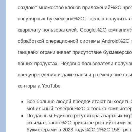
создают множество клонов приложений%2C чре
популярных букмекеров%2C с целью получить л
кварплату пользователей. Google%2C компания
обработкой операционной системы Android%2C 
ганцвайх ограничивает присутствие букмекерско
ваших продуктах. Недавно пользователи получ
предупреждения и даже баны и размещение ссы
конторы а YouTube.
Все больше людей предпочитают выходить ж
мобильный телефон%2C а только компьютер
По данным Единого регулятора азартных игр
объема ставок%2C принятое российскими л
букмекерами в 2023 году%2C 1%2C 158 трлн