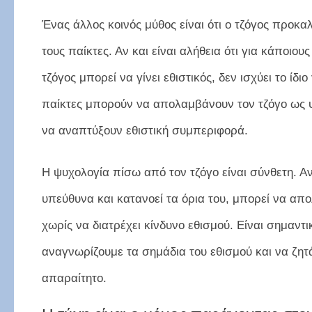
Ένας άλλος κοινός μύθος είναι ότι ο τζόγος προκα
τους παίκτες. Αν και είναι αλήθεια ότι για κάποιο
τζόγος μπορεί να γίνει εθιστικός, δεν ισχύει το ίδιο
παίκτες μπορούν να απολαμβάνουν τον τζόγο ως 
να αναπτύξουν εθιστική συμπεριφορά.
Η ψυχολογία πίσω από τον τζόγο είναι σύνθετη. Αν
υπεύθυνα και κατανοεί τα όρια του, μπορεί να απο
χωρίς να διατρέχει κίνδυνο εθισμού. Είναι σημαντι
αναγνωρίζουμε τα σημάδια του εθισμού και να ζητά
απαραίτητο.