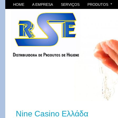
HOME
A EMPRESA
SERVIÇOS
PRODUTOS
Nine Casino Ελλάδα