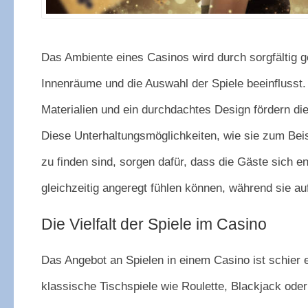
Das Ambiente eines Casinos wird durch sorgfältig g
Innenräume und die Auswahl der Spiele beeinflusst
Materialien und ein durchdachtes Design fördern die
Diese Unterhaltungsmöglichkeiten, wie sie zum Beis
zu finden sind, sorgen dafür, dass die Gäste sich 
gleichzeitig angeregt fühlen können, während sie au
Die Vielfalt der Spiele im Casino
Das Angebot an Spielen in einem Casino ist schier 
klassische Tischspiele wie Roulette, Blackjack oder