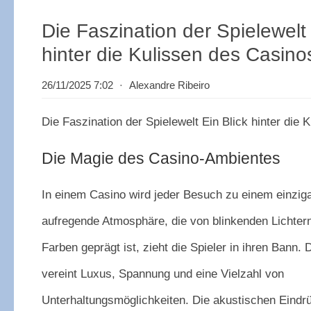
Die Faszination der Spielewelt 
hinter die Kulissen des Casino
26/11/2025 7:02
⋅
Alexandre Ribeiro
Die Faszination der Spielewelt Ein Blick hinter die
Die Magie des Casino-Ambientes
In einem Casino wird jeder Besuch zu einem einziga
aufregende Atmosphäre, die von blinkenden Lichtern
Farben geprägt ist, zieht die Spieler in ihren Bann. 
vereint Luxus, Spannung und eine Vielzahl von
Unterhaltungsmöglichkeiten. Die akustischen Eindr