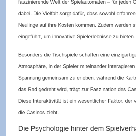
faszinierende Welt der Spielautomaten – für jeden
dabei. Die Vielfalt sorgt dafür, dass sowohl erfahre
Neulinge auf ihre Kosten kommen. Zudem werden st
eingeführt, um innovative Spielerlebnisse zu bieten.
Besonders die Tischspiele schaffen eine einzigartig
Atmosphäre, in der Spieler miteinander interagieren
Spannung gemeinsam zu erleben, während die Kart
das Rad gedreht wird, trägt zur Faszination des Ca
Diese Interaktivität ist ein wesentlicher Faktor, der
die Casinos zieht.
Die Psychologie hinter dem Spielverh