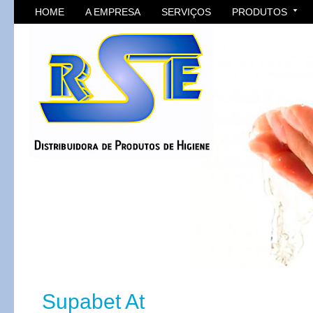
HOME
A EMPRESA
SERVIÇOS
PRODUTOS
Supabet At