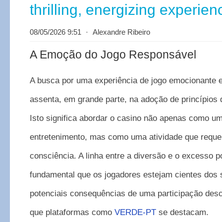
thrilling, energizing experien
08/05/2026 9:51
⋅
Alexandre Ribeiro
A Emoção do Jogo Responsável
A busca por uma experiência de jogo emocionante e
assenta, em grande parte, na adoção de princípios 
Isto significa abordar o casino não apenas como um
entretenimento, mas como uma atividade que requer
consciência. A linha entre a diversão e o excesso p
fundamental que os jogadores estejam cientes dos 
potenciais consequências de uma participação desc
que plataformas como
VERDE-PT
se destacam.