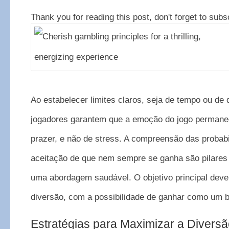
Thank you for reading this post, don't forget to subs
Ao estabelecer limites claros, seja de tempo ou de d
jogadores garantem que a emoção do jogo permane
prazer, e não de stress. A compreensão das probabi
aceitação de que nem sempre se ganha são pilares
uma abordagem saudável. O objetivo principal dev
diversão, com a possibilidade de ganhar como um 
Estratégias para Maximizar a Divers