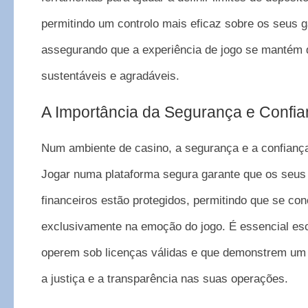
permitindo um controlo mais eficaz sobre os seus g
assegurando que a experiência de jogo se mantém d
sustentáveis e agradáveis.
A Importância da Segurança e Confi
Num ambiente de casino, a segurança e a confiança
Jogar numa plataforma segura garante que os seus
financeiros estão protegidos, permitindo que se con
exclusivamente na emoção do jogo. É essencial es
operem sob licenças válidas e que demonstrem u
a justiça e a transparência nas suas operações.