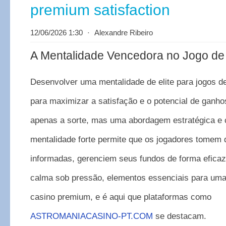
premium satisfaction
12/06/2026 1:30
⋅
Alexandre Ribeiro
A Mentalidade Vencedora no Jogo de
Desenvolver uma mentalidade de elite para jogos de
para maximizar a satisfação e o potencial de ganho
apenas a sorte, mas uma abordagem estratégica e 
mentalidade forte permite que os jogadores tomem 
informadas, gerenciem seus fundos de forma efica
calma sob pressão, elementos essenciais para uma
casino premium, e é aqui que plataformas como
ASTROMANIACASINO-PT.COM
se destacam.