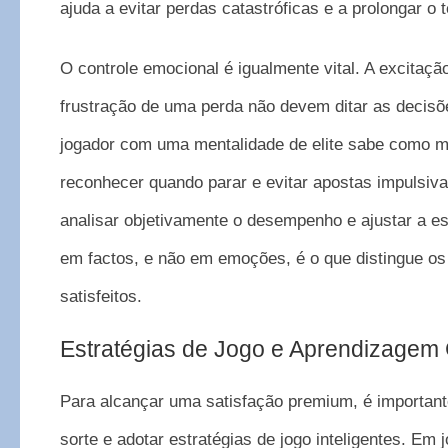
ajuda a evitar perdas catastróficas e a prolongar o 
O controle emocional é igualmente vital. A excitaçã
frustração de uma perda não devem ditar as decisõ
jogador com uma mentalidade de elite sabe como m
reconhecer quando parar e evitar apostas impulsiv
analisar objetivamente o desempenho e ajustar a e
em factos, e não em emoções, é o que distingue os
satisfeitos.
Estratégias de Jogo e Aprendizagem
Para alcançar uma satisfação premium, é important
sorte e adotar estratégias de jogo inteligentes. Em