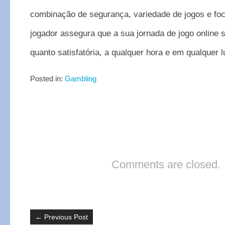
combinação de segurança, variedade de jogos e foc
jogador assegura que a sua jornada de jogo online se
quanto satisfatória, a qualquer hora e em qualquer l
Posted in:
Gambling
Comments are closed.
←
Previous Post