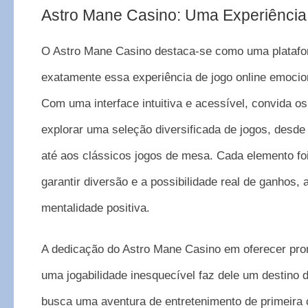
Astro Mane Casino: Uma Experiênci
O Astro Mane Casino destaca-se como uma platafo
exatamente essa experiência de jogo online emocio
Com uma interface intuitiva e acessível, convida os
explorar uma seleção diversificada de jogos, desde 
até aos clássicos jogos de mesa. Cada elemento fo
garantir diversão e a possibilidade real de ganhos,
mentalidade positiva.
A dedicação do Astro Mane Casino em oferecer pro
uma jogabilidade inesquecível faz dele um destino 
busca uma aventura de entretenimento de primeira 