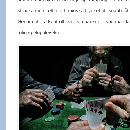
sträcka sin speltid och minska trycket att snabbt åte
Genom att ha kontroll över sin bankrulle kan man få
rolig spelupplevelse.