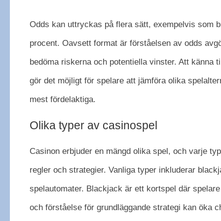
Odds kan uttryckas på flera sätt, exempelvis som br
procent. Oavsett format är förståelsen av odds avgö
bedöma riskerna och potentiella vinster. Att känna ti
gör det möjligt för spelare att jämföra olika spelalter
mest fördelaktiga.
Olika typer av casinospel
Casinon erbjuder en mängd olika spel, och varje typ
regler och strategier. Vanliga typer inkluderar blackj
spelautomater. Blackjack är ett kortspel där spelare
och förståelse för grundläggande strategi kan öka c