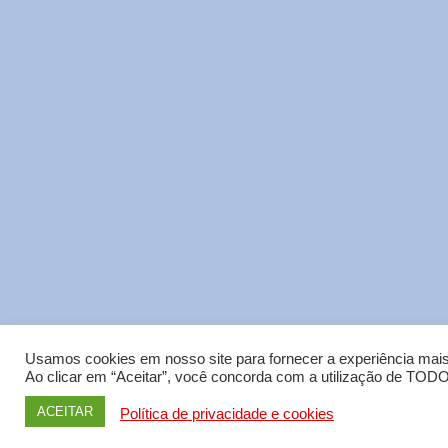
Usamos cookies em nosso site para fornecer a experiência mais 
Ao clicar em “Aceitar”, você concorda com a utilização de TOD
ACEITAR
Política de privacidade e cookies