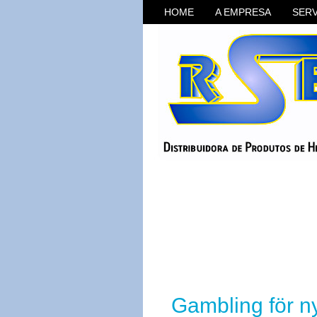
HOME
A EMPRESA
SER
Gambling för n