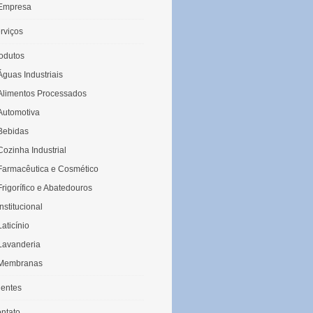
Empresa
rviços
odutos
Águas Industriais
Alimentos Processados
Automotiva
Bebidas
Cozinha Industrial
Farmacêutica e Cosmético
Frigorífico e Abatedouros
Institucional
Laticínio
Lavanderia
Membranas
ientes
ntato