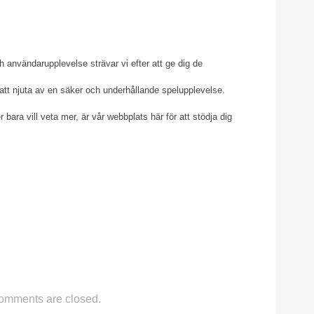
 användarupplevelse strävar vi efter att ge dig de
 att njuta av en säker och underhållande spelupplevelse.
 bara vill veta mer, är vår webbplats här för att stödja dig
omments are closed.