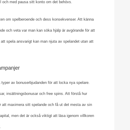
till och med pausa sitt konto om det behövs.
veten om spelberoende och dess konsekvenser. Att känna
nde och veta var man kan söka hjälp är avgörande för att
att spela ansvarigt kan man njuta av spelandet utan att
ampanjer
 typer av bonuserbjudanden för att locka nya spelare.
, insättningsbonusar och free spins. Att förstå hur
ör att maximera sitt spelande och få ut det mesta av sin
pital, men det är också viktigt att läsa igenom villkoren
.