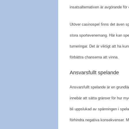
insatsalternativen är avgörande för 
Utöver casinospel finns det även spo
stora sportevenemang. Här kan spel
turneringar. Det är viktigt att ha k
förbättra chanserna att vinna.
Ansvarsfullt spelande
Ansvarsfullt spelande är en grundlä
innebär att sätta gränser för hur myc
bli uppslukad av spänningen i spela
förhindra negativa konsekvenser. M