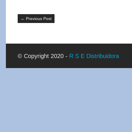
←
Previous Post
© Copyright 2020 -
R S E Distribuidora