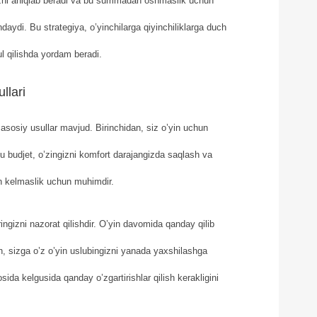
izni aniqlab beradi va bu summadan oshmaslik uchun
ndaydi. Bu strategiya, o’yinchilarga qiyinchiliklarga duch
l qilishda yordam beradi.
llari
 asosiy usullar mavjud. Birinchidan, siz o’yin uchun
Bu budjet, o’zingizni komfort darajangizda saqlash va
h kelmaslik uchun muhimdir.
ringizni nazorat qilishdir. O’yin davomida qanday qilib
h, sizga o’z o’yin uslubingizni yanada yaxshilashga
ida kelgusida qanday o’zgartirishlar qilish kerakligini