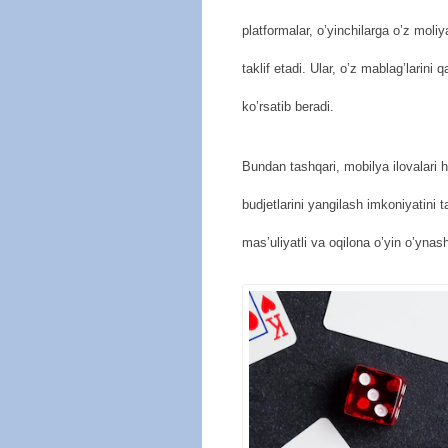
platformalar, o’yinchilarga o’z moli
taklif etadi. Ular, o’z mablag’larini 
ko’rsatib beradi.
Bundan tashqari, mobilya ilovalari ha
budjetlarini yangilash imkoniyatini 
mas’uliyatli va oqilona o’yin o’yna