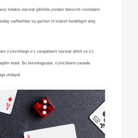
yaviy holatini nazorat qilishda yordam beruvchi vositalarni
qanday sarflashlari va qachon to’xtatish kerakligini aniq
m o’yinchilarga o’z xarajatlarini nazorat qilish va o’z
taqdim etadi. Bu texnologiyalar, o’yinchilarni yanada
shga undaydi.