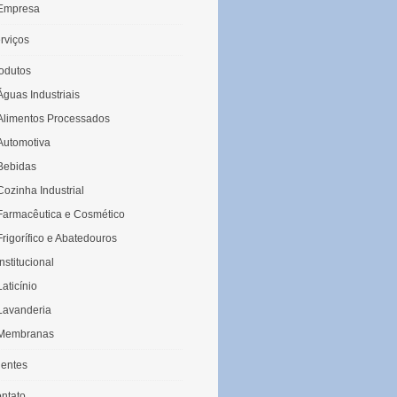
Empresa
rviços
odutos
Águas Industriais
Alimentos Processados
Automotiva
Bebidas
Cozinha Industrial
Farmacêutica e Cosmético
Frigorífico e Abatedouros
Institucional
Laticínio
Lavanderia
Membranas
ientes
ntato