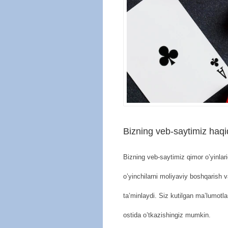
Bizning veb-saytimiz haq
Bizning veb-saytimiz qimor o’yinlari
o’yinchilarni moliyaviy boshqarish v
ta’minlaydi. Siz kutilgan ma’lumotla
ostida o’tkazishingiz mumkin.