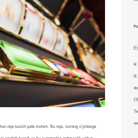
Po
E
R 
R.
do
CE
Te
at
hun reja tuzish juda muhim. Bu reja, sizning o’yinlarga