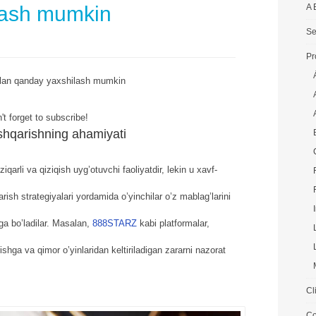
lash mumkin
A 
Se
Pr
ilan qanday yaxshilash mumkin
't forget to subscribe!
hqarishning ahamiyati
qarli va qiziqish uyg’otuvchi faoliyatdir, lekin u xavf-
arish strategiyalari yordamida o’yinchilar o’z mablag’larini
ga bo’ladilar. Masalan,
888STARZ
kabi platformalar,
ishga va qimor o’yinlaridan keltiriladigan zararni nazorat
Cl
Co