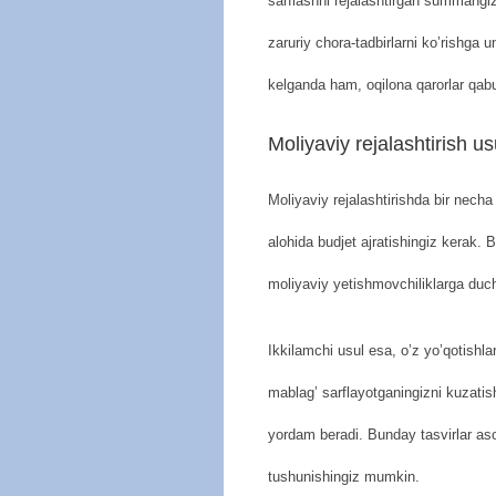
sarflashni rejalashtirgan summang
zaruriy chora-tadbirlarni ko’rishga u
kelganda ham, oqilona qarorlar qabu
Moliyaviy rejalashtirish usu
Moliyaviy rejalashtirishda bir necha
alohida budjet ajratishingiz kerak. 
moliyaviy yetishmovchiliklarga duc
Ikkilamchi usul esa, o’z yo’qotishla
mablag’ sarflayotganingizni kuzatis
yordam beradi. Bunday tasvirlar asos
tushunishingiz mumkin.