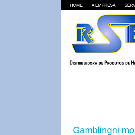
HOME
A EMPRESA
SER
Gamblingni mol