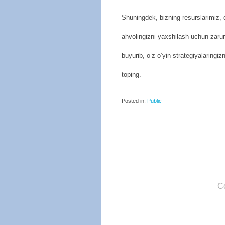
Shuningdek, bizning resurslarimiz, q
ahvolingizni yaxshilash uchun zaruri
buyurib, o’z o’yin strategiyalaringi
toping.
Posted in:
Public
C