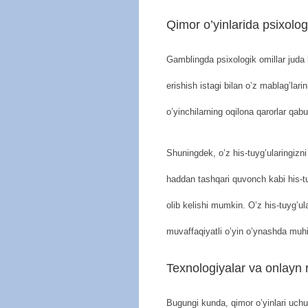
Qimor o’yinlarida psixolog
Gamblingda psixologik omillar juda 
erishish istagi bilan o’z mablag’lar
o’yinchilarning oqilona qarorlar qabul 
Shuningdek, o’z his-tuyg’ularingizn
haddan tashqari quvonch kabi his-tuy
olib kelishi mumkin. O’z his-tuyg’ula
muvaffaqiyatli o’yin o’ynashda muh
Texnologiyalar va onlayn 
Bugungi kunda, qimor o’yinlari uch