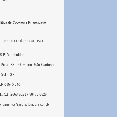
litica de Cookies e Privacidade
ntre em contato conosco
S E Distribuidora
 Picuí, 38 – Olímpico, São Caetano
 Sul – SP
P 09540-540
l.: (11) 2668-5921 / 98470-6526
endimento@rsedistribuidora.com.br