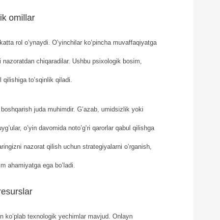
ik omillar
katta rol o’ynaydi. O’yinchilar ko’pincha muvaffaqiyatga
ini nazoratdan chiqaradilar. Ushbu psixologik bosim,
qilishiga to’sqinlik qiladi.
i boshqarish juda muhimdir. G’azab, umidsizlik yoki
g’ular, o’yin davomida noto’g’ri qarorlar qabul qilishga
ringizni nazorat qilish uchun strategiyalarni o’rganish,
im ahamiyatga ega bo’ladi.
resurslar
un ko’plab texnologik yechimlar mavjud. Onlayn