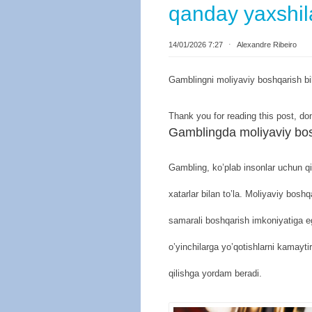
qanday yaxshi
14/01/2026 7:27
⋅
Alexandre Ribeiro
Gamblingni moliyaviy boshqarish b
Thank you for reading this post, don
Gamblingda moliyaviy bos
Gambling, ko’plab insonlar uchun qizi
xatarlar bilan to’la. Moliyaviy boshq
samarali boshqarish imkoniyatiga e
o’yinchilarga yo’qotishlarni kamaytir
qilishga yordam beradi.