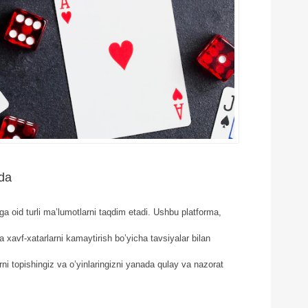
ida
ga oid turli ma’lumotlarni taqdim etadi. Ushbu platforma,
a xavf-xatarlarni kamaytirish bo’yicha tavsiyalar bilan
rni topishingiz va o’yinlaringizni yanada qulay va nazorat