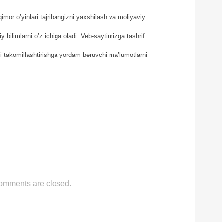
imor o’yinlari tajribangizni yaxshilash va moliyaviy
y bilimlarni o’z ichiga oladi. Veb-saytimizga tashrif
zni takomillashtirishga yordam beruvchi ma’lumotlarni
omments are closed.