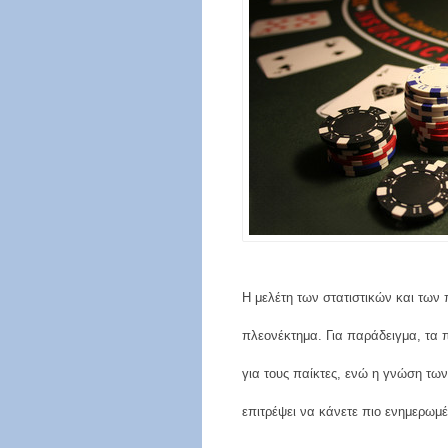
Η μελέτη των στατιστικών και τω
πλεονέκτημα. Για παράδειγμα, τα π
για τους παίκτες, ενώ η γνώση των
επιτρέψει να κάνετε πιο ενημερωμέ