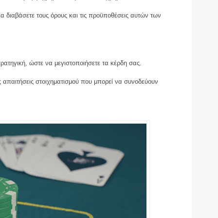
να διαβάσετε τους όρους και τις προϋποθέσεις αυτών των
ρατηγική, ώστε να μεγιστοποιήσετε τα κέρδη σας.
ις απαιτήσεις στοιχηματισμού που μπορεί να συνοδεύουν