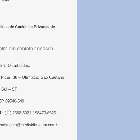
litica de Cookies e Privacidade
ntre em contato conosco
S E Distribuidora
 Picuí, 38 – Olímpico, São Caetano
 Sul – SP
P 09540-540
l.: (11) 2668-5921 / 98470-6526
endimento@rsedistribuidora.com.br