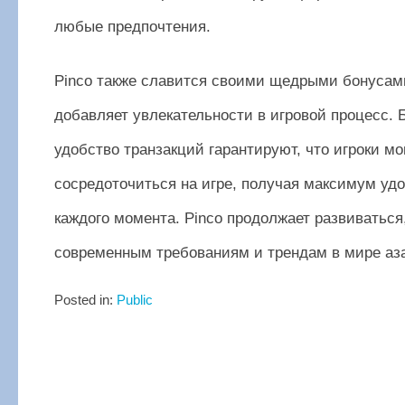
любые предпочтения.
Pinco также славится своими щедрыми бонусами
добавляет увлекательности в игровой процесс. 
удобство транзакций гарантируют, что игроки мо
сосредоточиться на игре, получая максимум уд
каждого момента. Pinco продолжает развиваться
современным требованиям и трендам в мире аза
Posted in:
Public