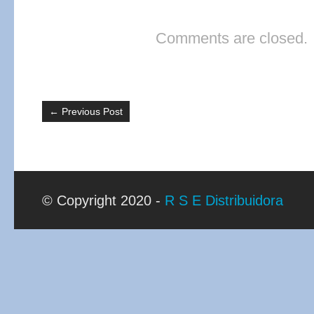
Comments are closed.
←
Previous Post
© Copyright 2020 -
R S E Distribuidora