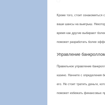
Кроме того, стоит ознакомиться 
ваши шансы на выигрыш. Некотор
время как другие выбирают боле
поможет разработать более эфф
Управление банкролло
Правильное управление банкролл
казино. Начните с определения 
его. Не стоит тратить деньги, ко
поможет избежать финансовых пр