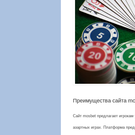
Преимущества сайта mo
Сайт mosbet предлагает игрокам
азартных играх. Платформа пред