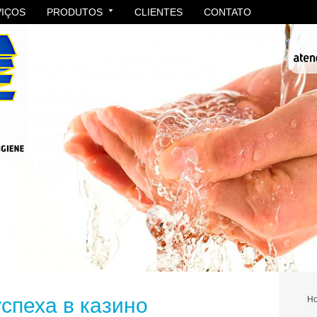
VIÇOS
PRODUTOS
CLIENTES
CONTATO
успеха в казино
H