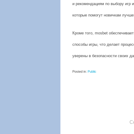
и рекомендациям по выбору игр 
которые помогут новичкам лучше
Кроме того, mosbet обеспечивае
способы игры, что делает проце
уверены в безопасности своих да
Posted in:
Public
C