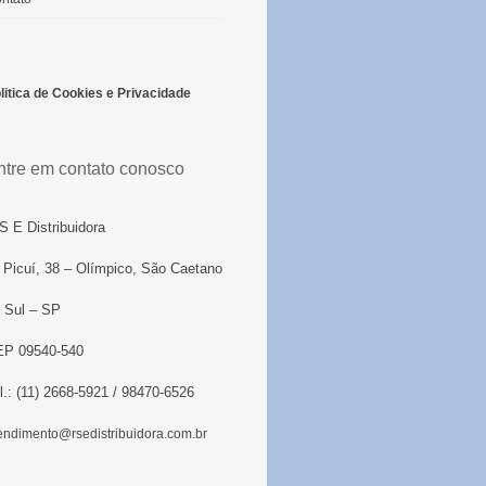
litica de Cookies e Privacidade
ntre em contato conosco
S E Distribuidora
 Picuí, 38 – Olímpico, São Caetano
 Sul – SP
P 09540-540
l.: (11) 2668-5921 / 98470-6526
endimento@rsedistribuidora.com.br