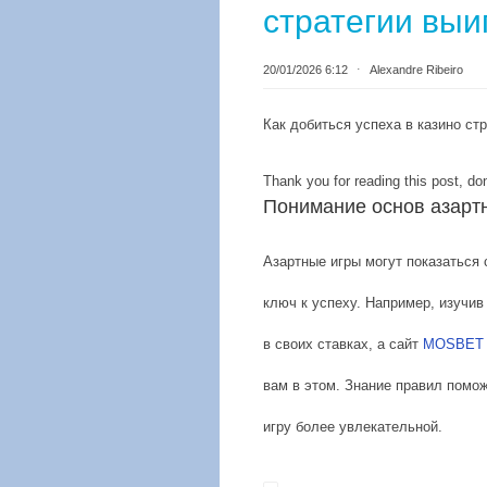
стратегии выи
20/01/2026 6:12
⋅
Alexandre Ribeiro
Как добиться успеха в казино ст
Thank you for reading this post, don
Понимание основ азарт
Азартные игры могут показаться
ключ к успеху. Например, изучив
в своих ставках, а сайт
MOSBET
вам в этом. Знание правил помо
игру более увлекательной.