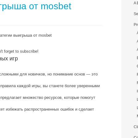
грыша от mosbet
A 
Se
Pr
ратегии выигрыша от mosbet
't forget to subscribe!
ных игр
 сложными для новичков, но понимание основ — это
 правила каждой игры, вы станете более уверенными
предлагает множество ресурсов, которые помогут
жет избежать распространенных ошибок и сделает
Cl
Co