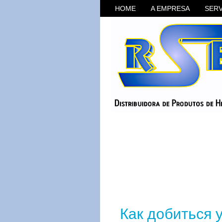
HOME
A EMPRESA
SER
Как добиться 