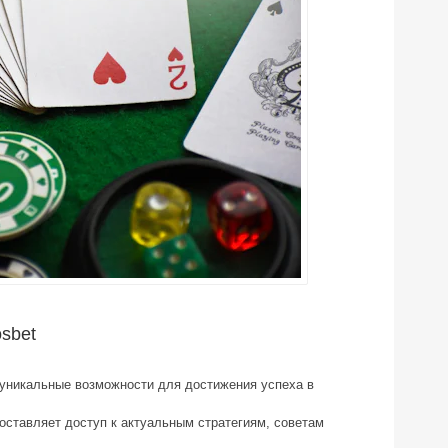
sbet
 уникальные возможности для достижения успеха в
оставляет доступ к актуальным стратегиям, советам