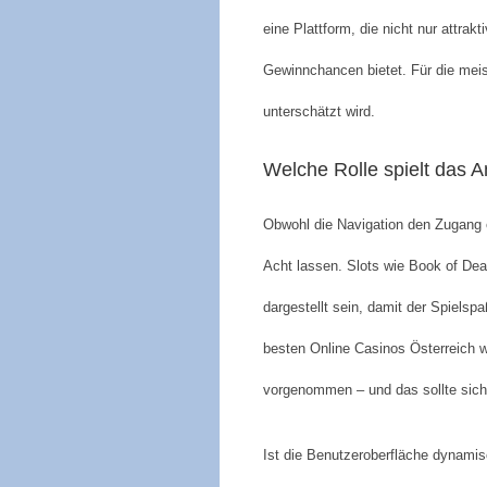
eine Plattform, die nicht nur attrak
Gewinnchancen bietet. Für die meist
unterschätzt wird.
Welche Rolle spielt das A
Obwohl die Navigation den Zugang er
Acht lassen. Slots wie Book of Dea
dargestellt sein, damit der Spielsp
besten Online Casinos Österreich 
vorgenommen – und das sollte sich 
Ist die Benutzeroberfläche dynamis