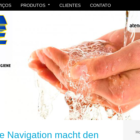
VIÇOS
PRODUTOS
CLIENTES
CONTATO
rte Navigation macht den
H