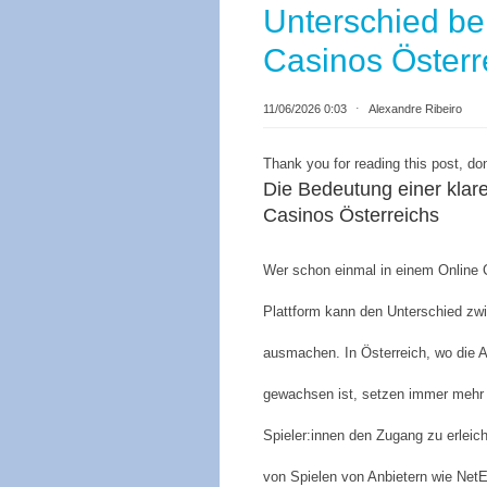
Unterschied be
Casinos Österr
11/06/2026 0:03
⋅
Alexandre Ribeiro
Thank you for reading this post, don
Die Bedeutung einer klar
Casinos Österreichs
Wer schon einmal in einem Online Ca
Plattform kann den Unterschied zw
ausmachen. In Österreich, wo die A
gewachsen ist, setzen immer mehr An
Spieler:innen den Zugang zu erlei
von Spielen von Anbietern wie NetEn