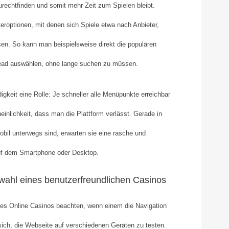
zurechtfinden und somit mehr Zeit zum Spielen bleibt.
lteroptionen, mit denen sich Spiele etwa nach Anbieter,
ssen. So kann man beispielsweise direkt die populären
Dead auswählen, ohne lange suchen zu müssen.
gkeit eine Rolle: Je schneller alle Menüpunkte erreichbar
heinlichkeit, dass man die Plattform verlässt. Gerade in
obil unterwegs sind, erwarten sie eine rasche und
auf dem Smartphone oder Desktop.
wahl eines benutzerfreundlichen Casinos
nes Online Casinos beachten, wenn einem die Navigation
 sich, die Webseite auf verschiedenen Geräten zu testen.