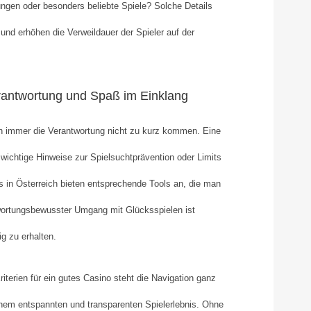
ungen oder besonders beliebte Spiele? Solche Details
und erhöhen die Verweildauer der Spieler auf der
erantwortung und Spaß im Einklang
ch immer die Verantwortung nicht zu kurz kommen. Eine
 wichtige Hinweise zur Spielsuchtprävention oder Limits
os in Österreich bieten entsprechende Tools an, die man
twortungsbewusster Umgang mit Glücksspielen ist
ig zu erhalten.
riterien für ein gutes Casino steht die Navigation ganz
einem entspannten und transparenten Spielerlebnis. Ohne