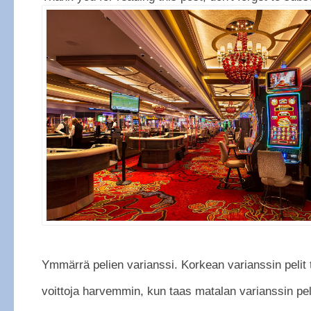
Ymmärrä pelien varianssi. Korkean varianssin pelit
voittoja harvemmin, kun taas matalan varianssin pe