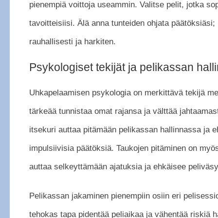
pienempiä voittoja useammin. Valitse pelit, jotka sopi
tavoitteisiisi. Älä anna tunteiden ohjata päätöksiäsi;
rauhallisesti ja harkiten.
Psykologiset tekijät ja pelikassan halli
Uhkapelaamisen psykologia on merkittävä tekijä m
tärkeää tunnistaa omat rajansa ja välttää jahtaamas
itsekuri auttaa pitämään pelikassan hallinnassa ja
impulsiivisia päätöksiä. Taukojen pitäminen on myös
auttaa selkeyttämään ajatuksia ja ehkäisee peliväs
Pelikassan jakaminen pienempiin osiin eri pelisessio
tehokas tapa pidentää peliaikaa ja vähentää riskiä hä