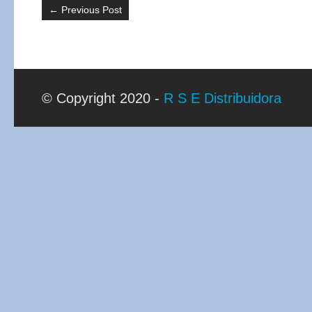
←
Previous Post
© Copyright 2020 -
R S E Distribuidora