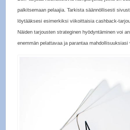
palkitsemaan pelaajia. Tarkista säännöllisesti sivu
löytääksesi esimerkiksi viikoittaisia cashback-tarjou
Näiden tarjousten strateginen hyödyntäminen voi ant
enemmän pelattavaa ja parantaa mahdollisuuksiasi v