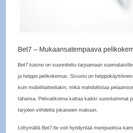
Bet7 – Mukaansatempaava pelikoke
Bet7 kasino on suunniteltu tarjoamaan suomalaisille 
ja helppo pelikokemus. Sivusto on helppokäyttöinen 
kuin mobiililaitteillakin, mikä mahdollistaa pelaamis
tahansa. Pelivalikoima kattaa kaikki suosituimmat pe
tarjoten viihdettä jokaiseen makuun.
Liittymällä Bet7:lle voit hyödyntää monipuolisia kamp