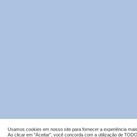
Usamos cookies em nosso site para fornecer a experiência mais 
Ao clicar em “Aceitar”, você concorda com a utilização de TOD