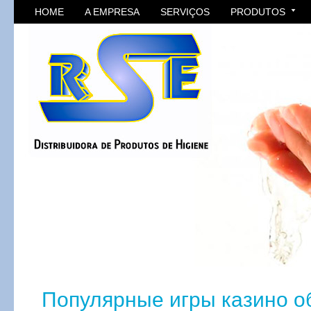
HOME
A EMPRESA
SERVIÇOS
PRODUTOS
Популярные игры казино о