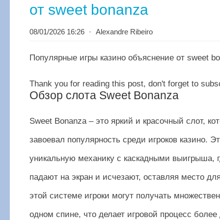
от sweet bonanza
08/01/2026 16:26
⋅
Alexandre Ribeiro
Популярные игры казино объяснение от sweet b
Thank you for reading this post, don't forget to subs
Обзор слота Sweet Bonanza
Sweet Bonanza – это яркий и красочный слот, ко
завоевал популярность среди игроков казино. Эт
уникальную механику с каскадными выигрыша, 
падают на экран и исчезают, оставляя место дл
этой системе игроки могут получать множестве
одном спине, что делает игровой процесс боле