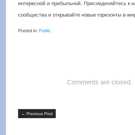
интересной и прибыльной. Присоединяйтесь к 
сообщества и открывайте новые горизонты в мир
Posted in:
Public
Comments are closed.
←
Previous Post