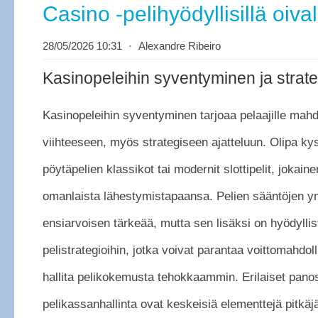
Casino -pelihyödyllisillä oival
28/05/2026 10:31
⋅
Alexandre Ribeiro
Kasinopeleihin syventyminen ja strate
Kasinopeleihin syventyminen tarjoaa pelaajille mahd
viihteeseen, myös strategiseen ajatteluun. Olipa ky
pöytäpelien klassikot tai modernit slottipelit, jokainen
omanlaista lähestymistapaansa. Pelien sääntöjen 
ensiarvoisen tärkeää, mutta sen lisäksi on hyödyllist
pelistrategioihin, jotka voivat parantaa voittomahdoll
hallita pelikokemusta tehokkaammin. Erilaiset panos
pelikassanhallinta ovat keskeisiä elementtejä pitkä