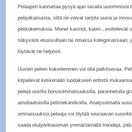
Pelaajien kannattaa pysyä ajan tasalla uusimmista t
pelijulkaisuista, sillä ne voivat tarjota uusia ja innova
pelikokemuksia. Monet kasinot, kuten , esittelevät 
näkyvästi etusivullaan tai omassa kategoriassaan, jo
löytävät ne helposti.
Uusien pelien kokeileminen voi olla palkitsevaa. Peli
kilpailevat keskenään luodakseen entistä mukaan
pelejä uusilla bonusominaisuuksilla, parannetulla graf
ainutlaatuisilla pelimekaniikoilla. Analysoimalla uusia
ominaisuuksia pelaaja voi löytää seuraavan suosikki
saada etulyöntiaseman ymmärtämällä trendejä, jot