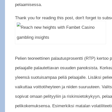
pelaamisessa.
Thank you for reading this post, don't forget to subs
Pelien teoreettinen palautusprosentti (RTP) kertoo pi
pelaajalle palautettavan osuuden panoksista. Korke
yleensä suotuisampaa peliä pelaajalle. Lisäksi pelien 
vaikuttaa voittotiheyteen ja niiden suuruuteen. Valit
sopivat omaan pelityyliin ja riskinsietokykyyn, pelaa
pelikokemuksensa. Esimerkiksi matalan volatiliteetin