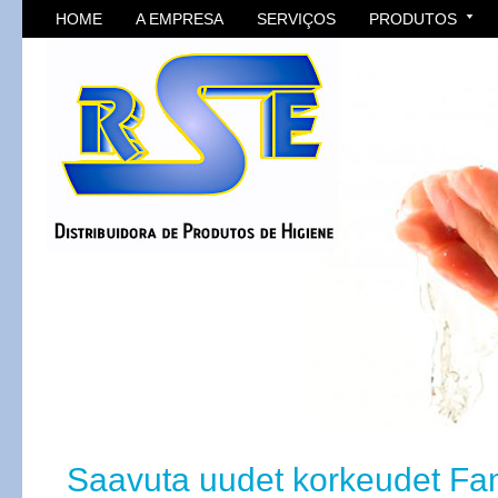
HOME
A EMPRESA
SERVIÇOS
PRODUTOS
Saavuta uudet korkeudet Fa