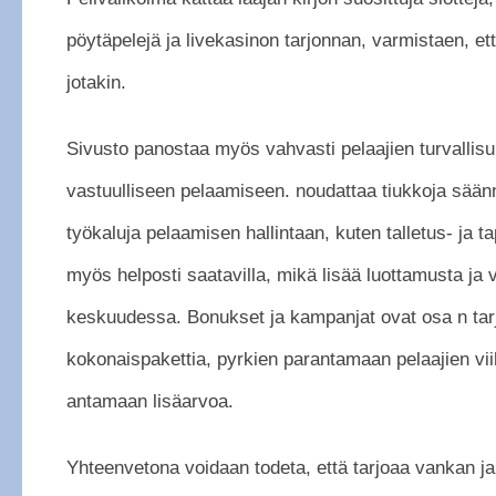
pöytäpelejä ja livekasinon tarjonnan, varmistaen, ett
jotakin.
Sivusto panostaa myös vahvasti pelaajien turvallisu
vastuulliseen pelaamiseen. noudattaa tiukkoja säänn
työkaluja pelaamisen hallintaan, kuten talletus- ja ta
myös helposti saatavilla, mikä lisää luottamusta ja 
keskuudessa. Bonukset ja kampanjat ovat osa n ta
kokonaispakettia, pyrkien parantamaan pelaajien vii
antamaan lisäarvoa.
Yhteenvetona voidaan todeta, että tarjoaa vankan ja