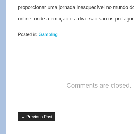
proporcionar uma jornada inesquecível no mundo do
online, onde a emoção e a diversão são os protagoni
Posted in:
Gambling
Comments are closed.
←
Previous Post