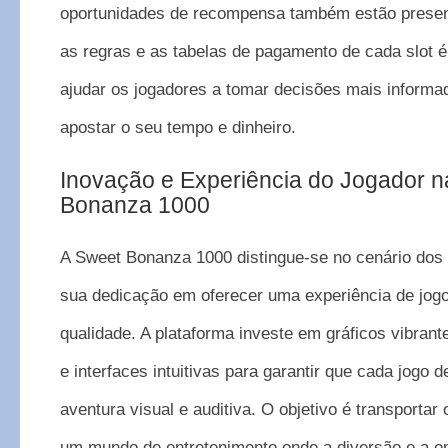
oportunidades de recompensa também estão prese
as regras e as tabelas de pagamento de cada slot 
ajudar os jogadores a tomar decisões mais informa
apostar o seu tempo e dinheiro.
Inovação e Experiência do Jogador 
Bonanza 1000
A Sweet Bonanza 1000 distingue-se no cenário dos 
sua dedicação em oferecer uma experiência de jogo
qualidade. A plataforma investe em gráficos vibrant
e interfaces intuitivas para garantir que cada jogo d
aventura visual e auditiva. O objetivo é transportar
um mundo de entretenimento onde a diversão e a 