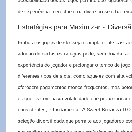
acessibilidade destes jogos permite que jogadores 
de experiência mergulhem na diversão sem barreira
Estratégias para Maximizar a Diversã
Embora os jogos de slot sejam amplamente baseado
adoção de certas estratégias pode, sem dúvida, apr
experiência do jogador e prolongar o tempo de jog
diferentes tipos de slots, como aqueles com alta vol
oferecem pagamentos menos frequentes, mas poten
e aqueles com baixa volatilidade que proporcionam
consistentes, é fundamental. A Sweet Bonanza 100
seleção diversificada que permite aos jogadores es