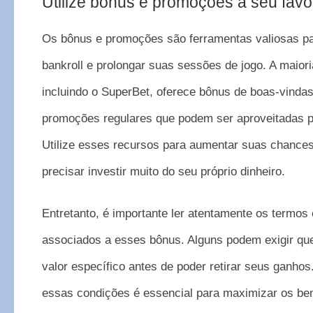
Utilize bônus e promoções a seu favo
Os bônus e promoções são ferramentas valiosas p
bankroll e prolongar suas sessões de jogo. A maior
incluindo o SuperBet, oferece bônus de boas-vindas
promoções regulares que podem ser aproveitadas p
Utilize esses recursos para aumentar suas chance
precisar investir muito do seu próprio dinheiro.
Entretanto, é importante ler atentamente os termos
associados a esses bônus. Alguns podem exigir qu
valor específico antes de poder retirar seus ganho
essas condições é essencial para maximizar os be