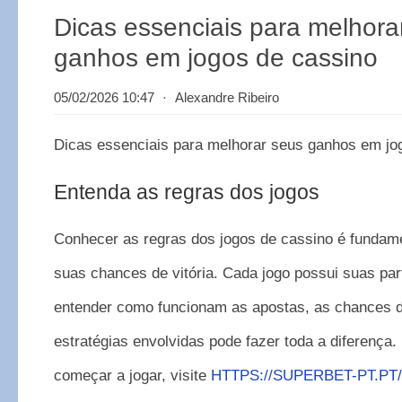
Dicas essenciais para melhora
ganhos em jogos de cassino
05/02/2026 10:47
⋅
Alexandre Ribeiro
Dicas essenciais para melhorar seus ganhos em jo
Entenda as regras dos jogos
Conhecer as regras dos jogos de cassino é fundam
suas chances de vitória. Cada jogo possui suas par
entender como funcionam as apostas, as chances d
estratégias envolvidas pode fazer toda a diferença.
começar a jogar, visite
HTTPS://SUPERBET-PT.PT/