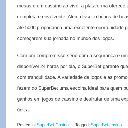
mesas e um cassino ao vivo, a plataforma oferece 
completa e envolvente. Além disso, o bónus de bo
até 500€ proporciona uma excelente oportunidade p
começarem sua jornada no mundo dos jogos.
Com um compromisso sério com a segurança e um s
disponível 24 horas por dia, o SuperBet garante qu
com tranquilidade. A variedade de jogos e as prom
fazem do SuperBet uma escolha ideal para quem b
ganhos em jogos de cassino e desfrutar de uma exp
única.
Posted in:
SuperBet Casino
⋅
Tagged:
SuperBet casino