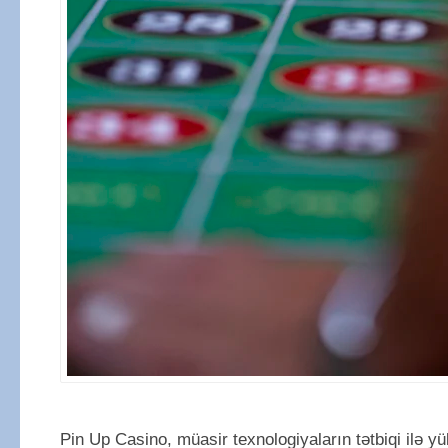
Pin Up Casino, müasir texnologiyaların tətbiqi ilə yü