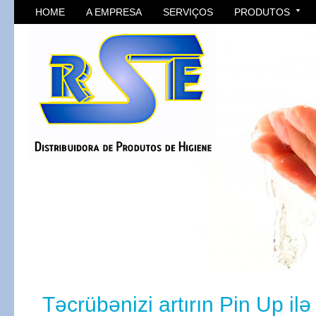
HOME
A EMPRESA
SERVIÇOS
PRODUTOS
Təcrübənizi artırın Pin Up il