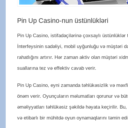
Pin Up Casino-nun üstünlükləri
Pin Up Casino, istifadəçilərinə çoxsaylı üstünlüklər 
İnterfeysinin sadəliyi, mobil uyğunluğu və müştəri d
rahatlığını artırır. Hər zaman aktiv olan müştəri xid
suallarına tez və effektiv cavab verir.
Pin Up Casino, eyni zamanda təhlükəsizlik və məxfi
önəm verir. Oyunçuların məlumatları qorunur və bü
əməliyyatları təhlükəsiz şəkildə həyata keçirilir. Bu
və etibarlı bir mühitdə oyun oynamaqlarını təmin edi