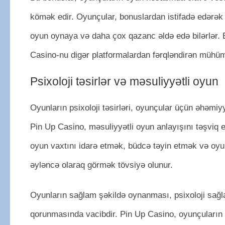
kömək edir. Oyunçular, bonuslardan istifadə edərə
oyun oynaya və daha çox qazanc əldə edə bilərlər. 
Casino-nu digər platformalardan fərqləndirən mühüm 
Psixoloji təsirlər və məsuliyyətli oyun
Oyunların psixoloji təsirləri, oyunçular üçün əhəmiyy
Pin Up Casino, məsuliyyətli oyun anlayışını təşviq 
oyun vaxtını idarə etmək, büdcə təyin etmək və oyun
əyləncə olaraq görmək tövsiyə olunur.
Oyunların sağlam şəkildə oynanması, psixoloji sağl
qorunmasında vacibdir. Pin Up Casino, oyunçuların 