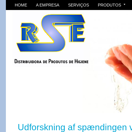
HOME
A EMPRESA
SERVIÇOS
PRODUTOS
Udforskning af spændingen 