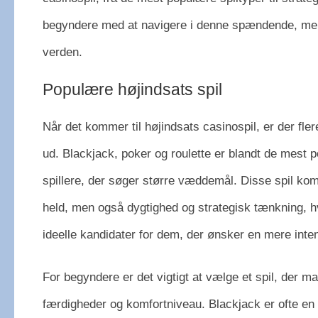
begyndere med at navigere i denne spændende, men
verden.
Populære højindsats spil
Når det kommer til højindsats casinospil, er der flere 
ud. Blackjack, poker og roulette er blandt de mest 
spillere, der søger større væddemål. Disse spil ko
held, men også dygtighed og strategisk tænkning, hv
ideelle kandidater for dem, der ønsker en mere inten
For begyndere er det vigtigt at vælge et spil, der m
færdigheder og komfortniveau. Blackjack er ofte en 