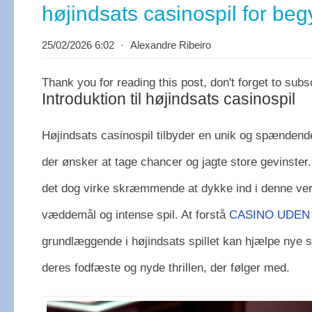
højindsats casinospil for be
25/02/2026 6:02
⋅
Alexandre Ribeiro
Thank you for reading this post, don't forget to subs
Introduktion til højindsats casinospil
Højindsats casinospil tilbyder en unik og spændend
der ønsker at tage chancer og jagte store gevinster
det dog virke skræmmende at dykke ind i denne ver
væddemål og intense spil. At forstå
CASINO UDEN
grundlæggende i højindsats spillet kan hjælpe nye s
deres fodfæste og nyde thrillen, der følger med.