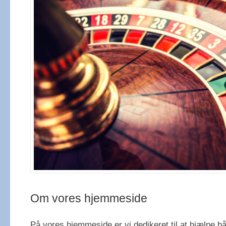
Om vores hjemmeside
På vores hjemmeside er vi dedikeret til at hjælpe b