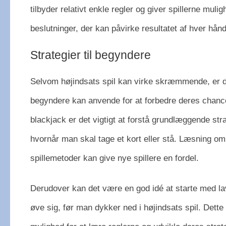
tilbyder relativt enkle regler og giver spillerne mulig
beslutninger, der kan påvirke resultatet af hver hånd
Strategier til begyndere
Selvom højindsats spil kan virke skræmmende, er d
begyndere kan anvende for at forbedre deres chanc
blackjack er det vigtigt at forstå grundlæggende str
hvornår man skal tage et kort eller stå. Læsning om 
spillemetoder kan give nye spillere en fordel.
Derudover kan det være en god idé at starte med lav
øve sig, før man dykker ned i højindsats spil. Dette 