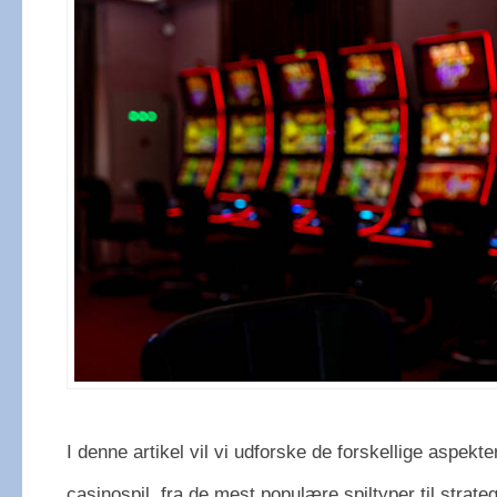
I denne artikel vil vi udforske de forskellige aspekte
casinospil, fra de mest populære spiltyper til strate