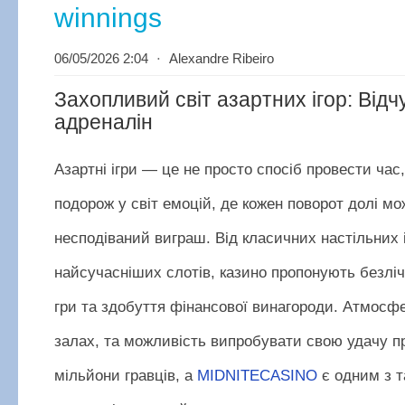
winnings
06/05/2026 2:04
⋅
Alexandre Ribeiro
Захопливий світ азартних ігор: Відч
адреналін
Азартні ігри — це не просто спосіб провести час
подорож у світ емоцій, де кожен поворот долі м
несподіваний виграш. Від класичних настільних 
найсучасніших слотів, казино пропонують безлі
гри та здобуття фінансової винагороди. Атмосфе
залах, та можливість випробувати свою удачу 
мільйони гравців, а
MIDNITECASINO
є одним з т