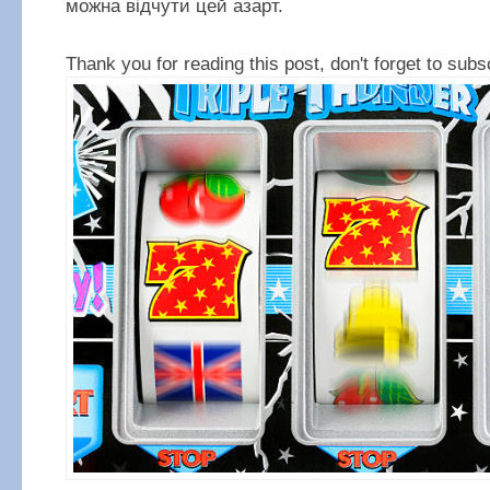
можна відчути цей азарт.
Thank you for reading this post, don't forget to subs