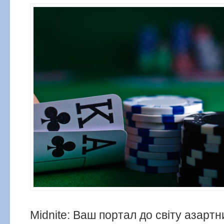
Midnite: Ваш портал до світу азартн