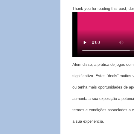
Thank you for reading this post, don
Além disso, a prática de jogos c
significativa. Estes “deals” muita
ou tenha mais oportunidades de apos
aumenta a sua exposição a potencia
termos e condições associados a es
a sua experiência.