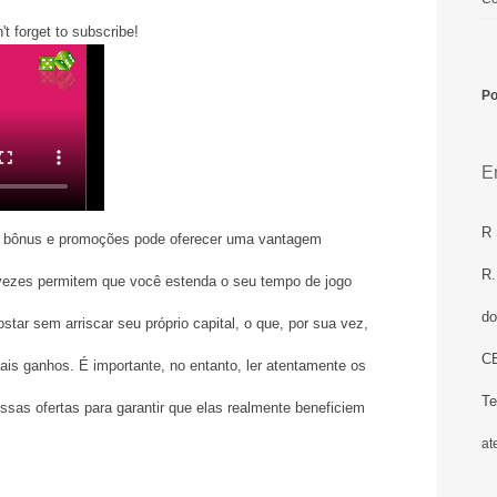
't forget to subscribe!
Po
E
R 
om bônus e promoções pode oferecer uma vantagem
R.
s vezes permitem que você estenda o seu tempo de jogo
do
tar sem arriscar seu próprio capital, o que, por sua vez,
CE
is ganhos. É importante, no entanto, ler atentamente os
Te
sas ofertas para garantir que elas realmente beneficiem
at