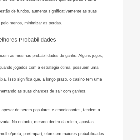
gestão de fundos, aumenta significativamente as suas
, pelo menos, minimizar as perdas.
lhores Probabilidades
ecem as mesmas probabilidades de ganho. Alguns jogos,
 quando jogados com a estratégia ótima, possuem uma
xa. Isso significa que, a longo prazo, o casino tem uma
mentando as suas chances de sair com ganhos.
a, apesar de serem populares e emocionantes, tendem a
vada. No entanto, mesmo dentro da roleta, apostas
melho/preto, par/ímpar), oferecem maiores probabilidades