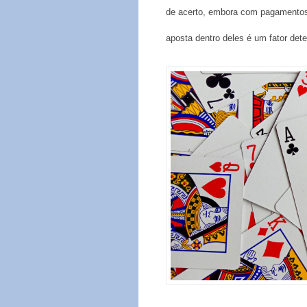
de acerto, embora com pagamentos 
aposta dentro deles é um fator dete