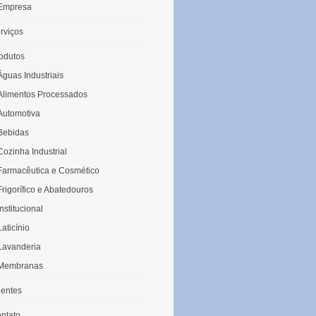
Empresa
rviços
odutos
Águas Industriais
Alimentos Processados
Automotiva
Bebidas
Cozinha Industrial
Farmacêutica e Cosmético
Frigorífico e Abatedouros
Institucional
Laticínio
Lavanderia
Membranas
ientes
ntato