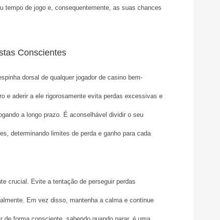
u tempo de jogo e, consequentemente, as suas chances
stas Conscientes
espinha dorsal de qualquer jogador de casino bem-
ro e aderir a ele rigorosamente evita perdas excessivas e
ogando a longo prazo. É aconselhável dividir o seu
es, determinando limites de perda e ganho para cada
te crucial. Evite a tentação de perseguir perdas
almente. Em vez disso, mantenha a calma e continue
ar de forma consciente, sabendo quando parar, é uma