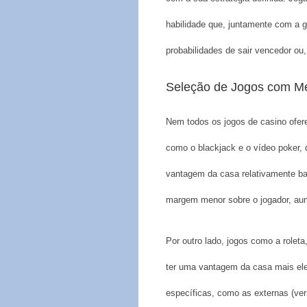
habilidade que, juntamente com a 
probabilidades de sair vencedor ou
Seleção de Jogos com Me
Nem todos os jogos de casino ofer
como o blackjack e o vídeo poker,
vantagem da casa relativamente bai
margem menor sobre o jogador, au
Por outro lado, jogos como a rolet
ter uma vantagem da casa mais ele
específicas, como as externas (ver