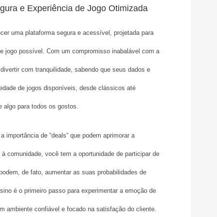
gura e Experiência de Jogo Otimizada
cer uma plataforma segura e acessível, projetada para
 de jogo possível. Com um compromisso inabalável com a
divertir com tranquilidade, sabendo que seus dados e
iedade de jogos disponíveis, desde clássicos até
 algo para todos os gostos.
a importância de “deals” que podem aprimorar a
r à comunidade, você tem a oportunidade de participar de
podem, de fato, aumentar as suas probabilidades de
asino é o primeiro passo para experimentar a emoção de
m ambiente confiável e focado na satisfação do cliente.