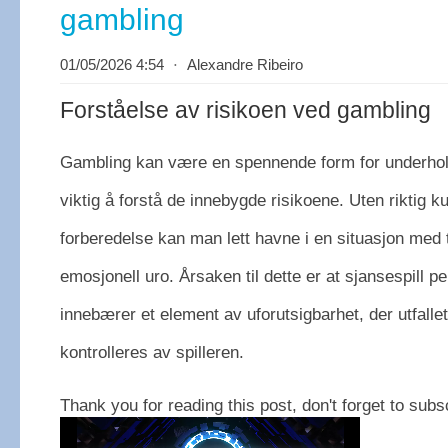
gambling
01/05/2026 4:54
⋅
Alexandre Ribeiro
Forståelse av risikoen ved gambling
Gambling kan være en spennende form for underhol
viktig å forstå de innebygde risikoene. Uten riktig 
forberedelse kan man lett havne i en situasjon med
emosjonell uro. Årsaken til dette er at sjansespill pe
innebærer et element av uforutsigbarhet, der utfalle
kontrolleres av spilleren.
Thank you for reading this post, don't forget to subs