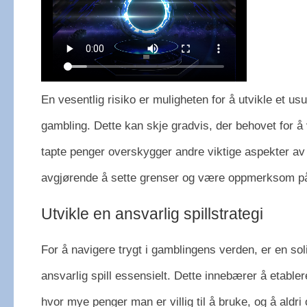
En vesentlig risiko er muligheten for å utvikle et usun
gambling. Dette kan skje gradvis, der behovet for å 
tapte penger overskygger andre viktige aspekter av l
avgjørende å sette grenser og være oppmerksom på
Utvikle en ansvarlig spillstrategi
For å navigere trygt i gamblingens verden, er en soli
ansvarlig spill essensielt. Dette innebærer å etabler
hvor mye penger man er villig til å bruke, og å aldri