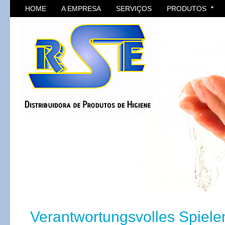
HOME
A EMPRESA
SERVIÇOS
PRODUTOS
Verantwortungsvolles Spiele