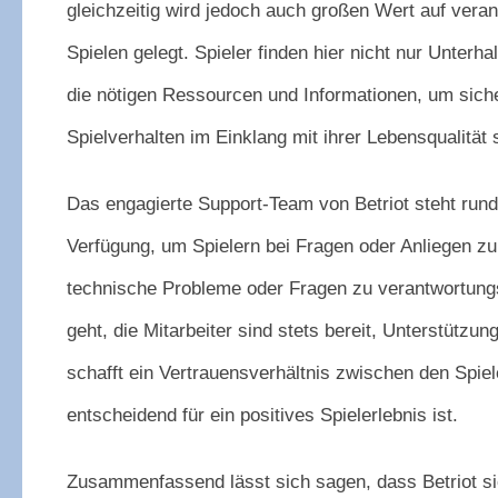
gleichzeitig wird jedoch auch großen Wert auf vera
Spielen gelegt. Spieler finden hier nicht nur Unterh
die nötigen Ressourcen und Informationen, um siche
Spielverhalten im Einklang mit ihrer Lebensqualität 
Das engagierte Support-Team von Betriot steht rund
Verfügung, um Spielern bei Fragen oder Anliegen z
technische Probleme oder Fragen zu verantwortung
geht, die Mitarbeiter sind stets bereit, Unterstützun
schafft ein Vertrauensverhältnis zwischen den Spiel
entscheidend für ein positives Spielerlebnis ist.
Zusammenfassend lässt sich sagen, dass Betriot sic