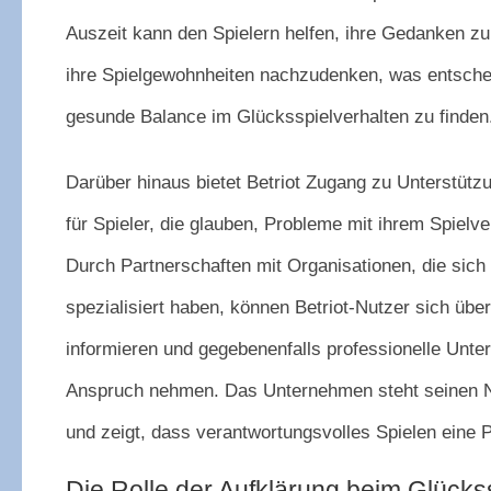
Auszeit kann den Spielern helfen, ihre Gedanken z
ihre Spielgewohnheiten nachzudenken, was entschei
gesunde Balance im Glücksspielverhalten zu finden
Darüber hinaus bietet Betriot Zugang zu Unterstüt
für Spieler, die glauben, Probleme mit ihrem Spielv
Durch Partnerschaften mit Organisationen, die sich 
spezialisiert haben, können Betriot-Nutzer sich übe
informieren und gegebenenfalls professionelle Unter
Anspruch nehmen. Das Unternehmen steht seinen N
und zeigt, dass verantwortungsvolles Spielen eine Pri
Die Rolle der Aufklärung beim Glücks