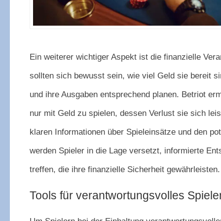
Ein weiterer wichtiger Aspekt ist die finanzielle Ver
sollten sich bewusst sein, wie viel Geld sie bereit s
und ihre Ausgaben entsprechend planen. Betriot ermu
nur mit Geld zu spielen, dessen Verlust sie sich lei
klaren Informationen über Spieleinsätze und den pot
werden Spieler in die Lage versetzt, informierte En
treffen, die ihre finanzielle Sicherheit gewährleisten.
Tools für verantwortungsvolles Spielen