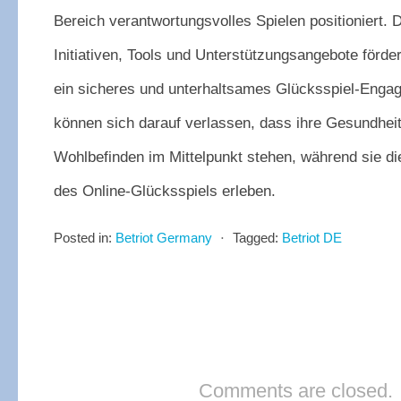
Bereich verantwortungsvolles Spielen positioniert. 
Initiativen, Tools und Unterstützungsangebote förd
ein sicheres und unterhaltsames Glücksspiel-Engag
können sich darauf verlassen, dass ihre Gesundheit
Wohlbefinden im Mittelpunkt stehen, während sie d
des Online-Glücksspiels erleben.
Posted in:
Betriot Germany
⋅
Tagged:
Betriot DE
Comments are closed.