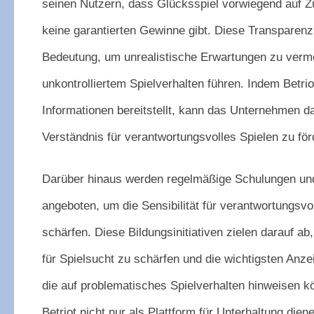
seinen Nutzern, dass Glücksspiel vorwiegend auf Zu
keine garantierten Gewinne gibt. Diese Transparenz 
Bedeutung, um unrealistische Erwartungen zu verme
unkontrolliertem Spielverhalten führen. Indem Betrio
Informationen bereitstellt, kann das Unternehmen d
Verständnis für verantwortungsvolles Spielen zu för
Darüber hinaus werden regelmäßige Schulungen u
angeboten, um die Sensibilität für verantwortungsvo
schärfen. Diese Bildungsinitiativen zielen darauf a
für Spielsucht zu schärfen und die wichtigsten Anz
die auf problematisches Spielverhalten hinweisen 
Betriot nicht nur als Plattform für Unterhaltung die