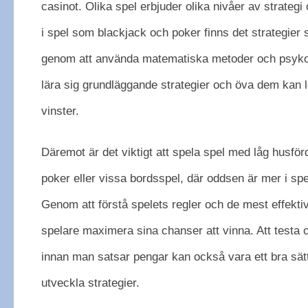
casinot. Olika spel erbjuder olika nivåer av strategi 
i spel som blackjack och poker finns det strategie
genom att använda matematiska metoder och psykol
lära sig grundläggande strategier och öva dem kan l
vinster.
Däremot är det viktigt att spela spel med låg husfö
poker eller vissa bordsspel, där oddsen är mer i spe
Genom att förstå spelets regler och de mest effekti
spelare maximera sina chanser att vinna. Att testa o
innan man satsar pengar kan också vara ett bra sätt 
utveckla strategier.