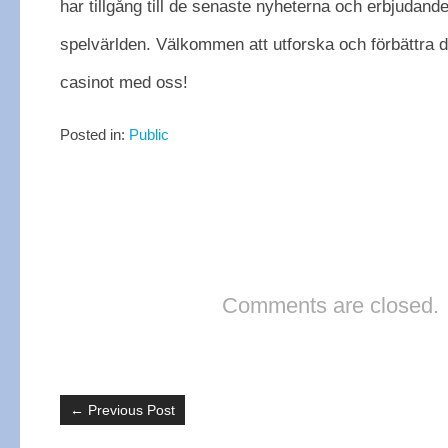
har tillgång till de senaste nyheterna och erbjudan
spelvärlden. Välkommen att utforska och förbättra 
casinot med oss!
Posted in:
Public
Comments are closed.
←
Previous Post