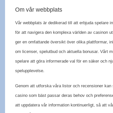
Om vår webbplats
Vår webbplats är dedikerad till att erbjuda spelare i
för att navigera den komplexa världen av casinon ut
ger en omfattande översikt över olika plattformar, in
om licenser, spelutbud och aktuella bonusar. Vårt må
spelare att göra informerade val för en säker och nj
spelupplevelse.
Genom att utforska våra listor och recensioner kan s
casino som bäst passar deras behov och preferenser
att uppdatera vår information kontinuerligt, så att vå