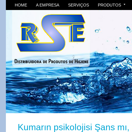
HOME
A EMPRESA
SERVIÇOS
PRODUTOS
Kumarın psikolojisi Şans mı, s