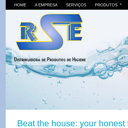
HOME
A EMPRESA
SERVIÇOS
PRODUTOS
Beat the house: your honest t