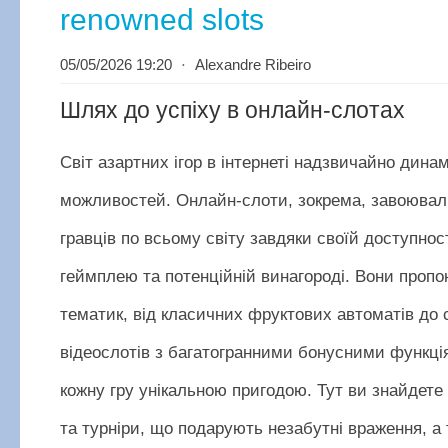
renowned slots
05/05/2026 19:20
⋅
Alexandre Ribeiro
Шлях до успіху в онлайн-слотах
Світ азартних ігор в інтернеті надзвичайно дина
можливостей. Онлайн-слоти, зокрема, завоювал
гравців по всьому світу завдяки своїй доступнос
геймплею та потенційній винагороді. Вони пропо
тематик, від класичних фруктових автоматів до
відеослотів з багатогранними бонусними функція
кожну гру унікальною пригодою. Тут ви знайдете 
та турніри, що подарують незабутні враження, а