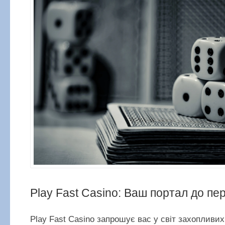
Play Fast Casino: Ваш портал до пе
Play Fast Casino запрошує вас у світ захопливих