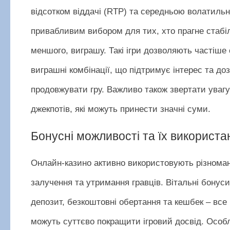
відсотком віддачі (RTP) та середньою волатильн
привабливим вибором для тих, хто прагне стабіл
меншого, виграшу. Такі ігри дозволяють частіше
виграшні комбінації, що підтримує інтерес та до
продовжувати гру. Важливо також звертати увагу
джекпотів, які можуть принести значні суми.
Бонусні можливості та їх використа
Онлайн-казино активно використовують різноман
залучення та утримання гравців. Вітальні бонуси
депозит, безкоштовні обертання та кешбек – все 
можуть суттєво покращити ігровий досвід. Особл