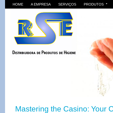
HOME
A EMPRESA
SERVIÇOS
PRODUTOS
Mastering the Casino: Your 