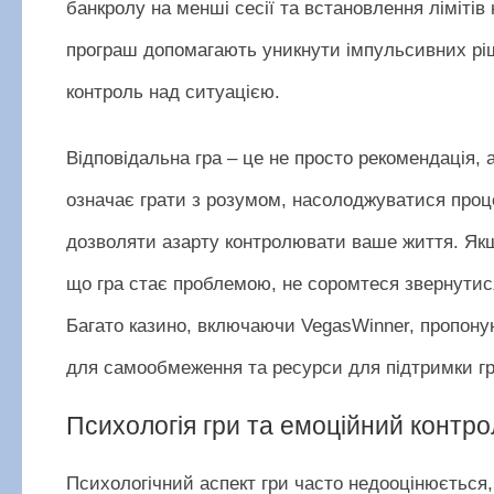
банкролу на менші сесії та встановлення лімітів
програш допомагають уникнути імпульсивних рі
контроль над ситуацією.
Відповідальна гра – це не просто рекомендація, а
означає грати з розумом, насолоджуватися проц
дозволяти азарту контролювати ваше життя. Якщ
що гра стає проблемою, не соромтеся звернутис
Багато казино, включаючи VegasWinner, пропону
для самообмеження та ресурси для підтримки гр
Психологія гри та емоційний контро
Психологічний аспект гри часто недооцінюється,