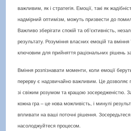
важливим, як і стратегія. Емоції, такі як жадібніс
надмірний оптимізм, можуть призвести до помил
Важливо зберігати спокій та об’єктивність, неза
результату. Розуміння власних емоцій та вміння
ключовим для прийняття раціональних рішень за
Вміння розпізнавати моменти, коли емоції беруть
перерву є надзвичайно важливим. Це дозволяє 
зі свіжим розумом та кращою зосередженістю. З
кожна гра – це нова можливість, і минулі резуль
впливати на ваші поточні рішення. Зосередьтеся 
насолоджуйтеся процесом.