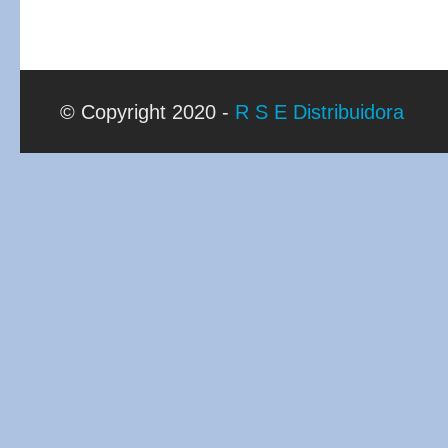
© Copyright 2020 -
R S E Distribuidora