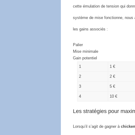
cette émulation de tension qui don
système de mise fonctionne, nous a
les gains associés :
Palier
Mise minimale
Gain potentiel
1
1 €
2
2 €
3
5 €
4
10 €
Les stratégies pour maxim
Lorsqu’il s’agit de gagner à
chicken