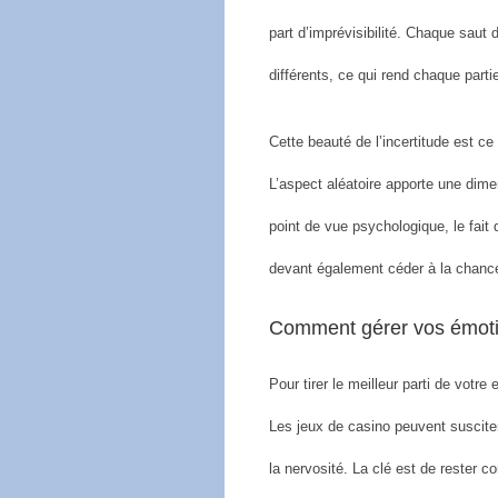
part d’imprévisibilité. Chaque saut
différents, ce qui rend chaque parti
Cette beauté de l’incertitude est ce
L’aspect aléatoire apporte une dime
point de vue psychologique, le fait
devant également céder à la chance
Comment gérer vos émoti
Pour tirer le meilleur parti de votre
Les jeux de casino peuvent susciter 
la nervosité. La clé est de rester co