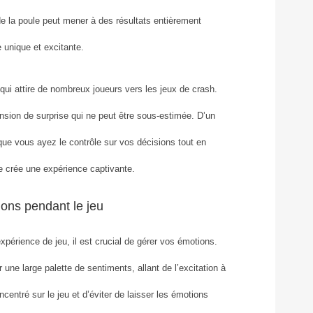
 de la poule peut mener à des résultats entièrement
e unique et excitante.
 qui attire de nombreux joueurs vers les jeux de crash.
nsion de surprise qui ne peut être sous-estimée. D’un
 que vous ayez le contrôle sur vos décisions tout en
 crée une expérience captivante.
ons pendant le jeu
 expérience de jeu, il est crucial de gérer vos émotions.
une large palette de sentiments, allant de l’excitation à
ncentré sur le jeu et d’éviter de laisser les émotions