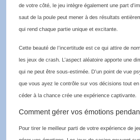
de votre côté, le jeu intègre également une part d’im
saut de la poule peut mener à des résultats entièrem
qui rend chaque partie unique et excitante.
Cette beauté de l’incertitude est ce qui attire de n
les jeux de crash. L’aspect aléatoire apporte une d
qui ne peut être sous-estimée. D’un point de vue psy
que vous ayez le contrôle sur vos décisions tout e
céder à la chance crée une expérience captivante.
Comment gérer vos émotions pendant
Pour tirer le meilleur parti de votre expérience de jeu