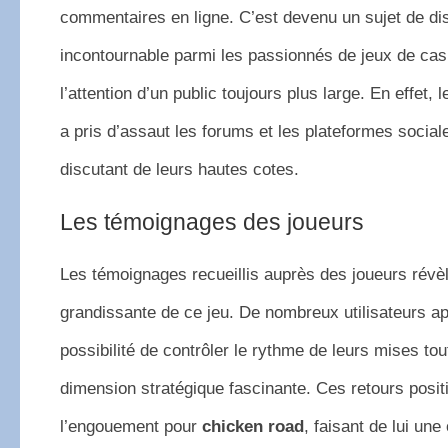
commentaires en ligne. C’est devenu un sujet de di
incontournable parmi les passionnés de jeux de casi
l’attention d’un public toujours plus large. En effet, 
a pris d’assaut les forums et les plateformes socia
discutant de leurs hautes cotes.
Les témoignages des joueurs
Les témoignages recueillis auprès des joueurs révèl
grandissante de ce jeu. De nombreux utilisateurs ap
possibilité de contrôler le rythme de leurs mises tou
dimension stratégique fascinante. Ces retours positi
l’engouement pour
chicken road
, faisant de lui une