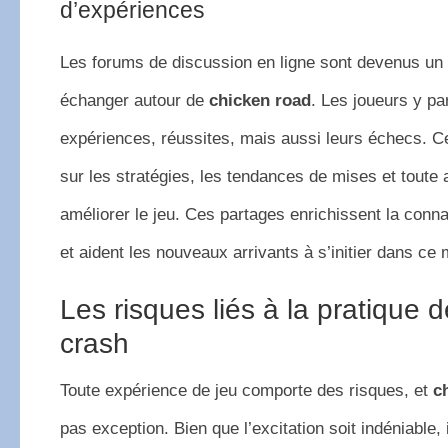
d’expériences
Les forums de discussion en ligne sont devenus un l
échanger autour de
chicken road
. Les joueurs y pa
expériences, réussites, mais aussi leurs échecs. Ce
sur les stratégies, les tendances de mises et toute 
améliorer le jeu. Ces partages enrichissent la conna
et aident les nouveaux arrivants à s’initier dans c
Les risques liés à la pratique 
crash
Toute expérience de jeu comporte des risques, et
c
pas exception. Bien que l’excitation soit indéniable, 