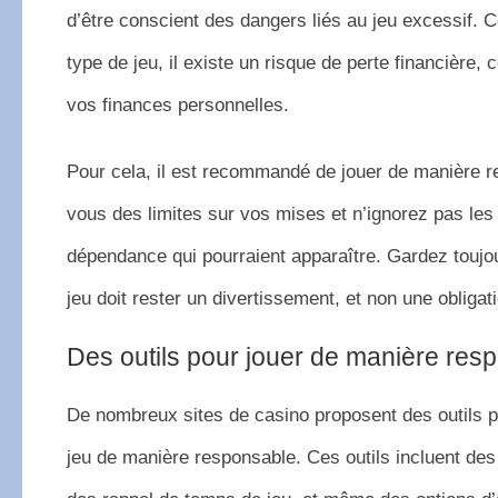
d’être conscient des dangers liés au jeu excessif.
type de jeu, il existe un risque de perte financière, c
vos finances personnelles.
Pour cela, il est recommandé de jouer de manière r
vous des limites sur vos mises et n’ignorez pas les
dépendance qui pourraient apparaître. Gardez toujou
jeu doit rester un divertissement, et non une obligat
Des outils pour jouer de manière res
De nombreux sites de casino proposent des outils po
jeu de manière responsable. Ces outils incluent des